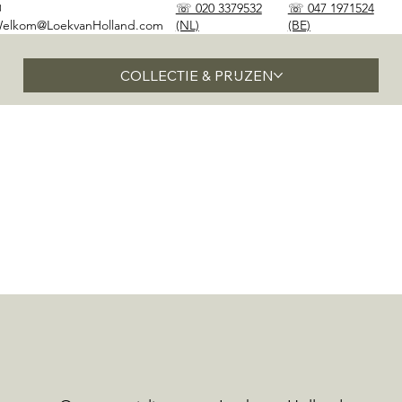
✉
☏ 020 3379532
☏ 047 1971524
elkom@LoekvanHolland.com
(NL)
(BE)
COLLECTIE & PRIJZEN