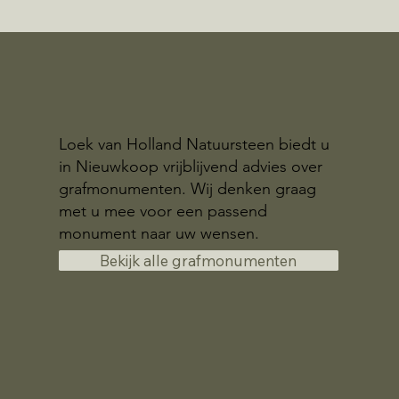
Loek van Holland Natuursteen biedt u
in Nieuwkoop vrijblijvend advies over
grafmonumenten. Wij denken graag
met u mee voor een passend
monument naar uw wensen.
Bekijk alle grafmonumenten