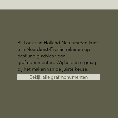
Bij Loek van Holland Natuursteen kunt
u in Noardeast-Fryslân rekenen op
deskundig advies voor
grafmonumenten. Wij helpen u graag
bij het maken van de juiste keuze.
Bekijk alle grafmonumenten