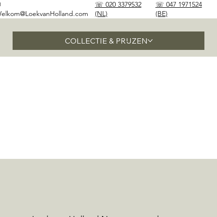
✉
☏ 020 3379532
☏ 047 1971524
elkom@LoekvanHolland.com
(NL)
(BE)
COLLECTIE & PRIJZEN