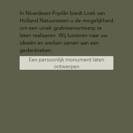
In Noardeast-Fryslân biedt Loek van
Holland Natuursteen u de mogelijkheid
om een uniek grafsteenontwerp te
laten realiseren. Wij luisteren naar uw
ideeën en werken samen aan een
gedenkteken.
Een persoonlijk monument laten
ontwerpen