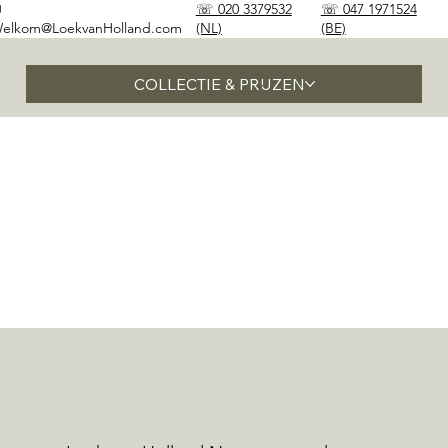
✉
☏ 020 3379532
☏ 047 1971524
elkom@LoekvanHolland.com
(NL)
(BE)
COLLECTIE & PRIJZEN