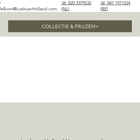
✉
☏ 020 3379532
☏ 047 1971524
elkom@LoekvanHolland.com
(NL)
(BE)
COLLECTIE & PRIJZEN