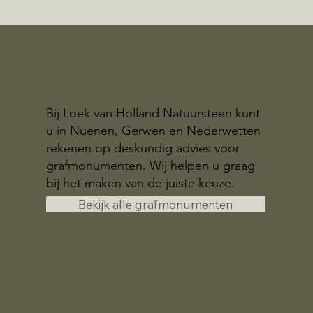
Bij Loek van Holland Natuursteen kunt
u in Nuenen, Gerwen en Nederwetten
rekenen op deskundig advies voor
grafmonumenten. Wij helpen u graag
bij het maken van de juiste keuze.
Bekijk alle grafmonumenten