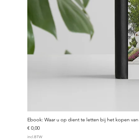
Ebook: Waar u op dient te letten bij het kopen v
Prijs
€ 0,00
incl.BTW