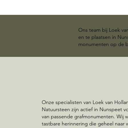
Ons team bij Loek va
en te plaatsen in Nun
monumenten op de be
Onze specialisten van Loek van Holla
Natuursteen zijn actief in Nunspeet v
van passende grafmonumenten. Wij 
tastbare herinnering die geheel naar 