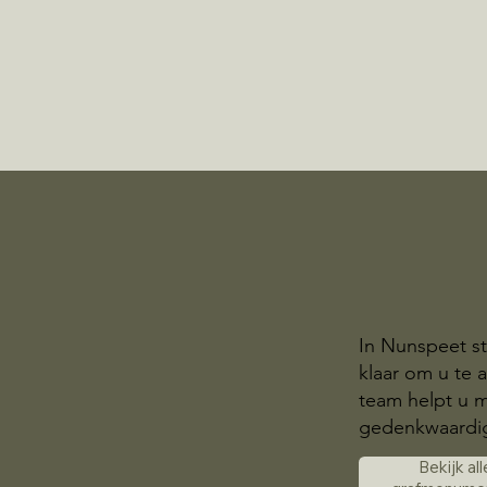
In Nunspeet s
klaar om u te
team helpt u m
gedenkwaardig
Bekijk all