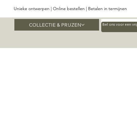
Unieke ontwerpen | Online bestellen | Betalen in termijnen
COLLECTIE & PRIJZEN
Home
Bel ons voor een vr