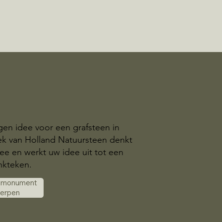
gen idee voor een grafsteen in
k van Holland Natuursteen denkt
e en werkt uw idee uit tot een
nkteken.
k monument
werpen