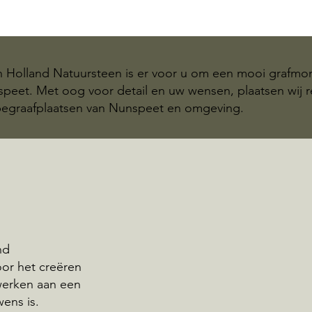
n Holland Natuursteen is er voor u om een mooi grafm
speet. Met oog voor detail en uw wensen, plaatsen wij 
graafplaatsen van Nunspeet en omgeving.
nd
oor het creëren
werken aan een
wens is.