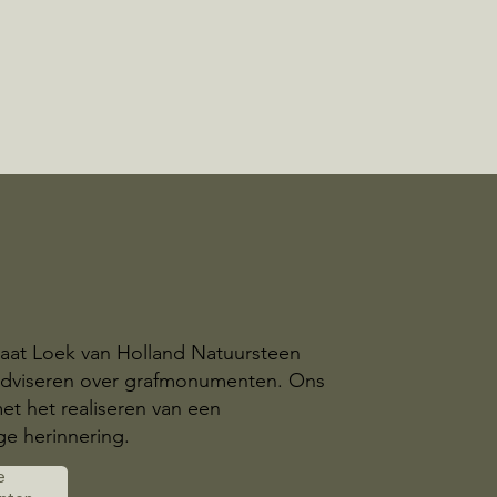
taat Loek van Holland Natuursteen
 adviseren over grafmonumenten. Ons
et het realiseren van een
e herinnering.
e