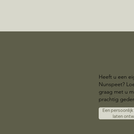
Heeft u een ei
Nunspeet? Loe
graag met u me
prachtig gede
Een persoonlij
laten ont