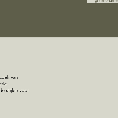
grafmonume
 Loek van
ctie
e stijlen voor