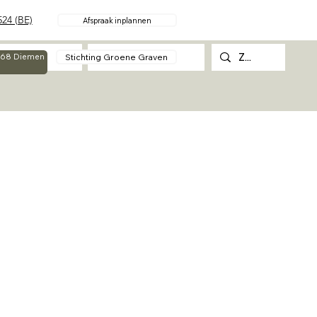
24 (BE)
Afspraak inplannen
Over
Contact
Stichting Groene Graven
g 68 Diemen