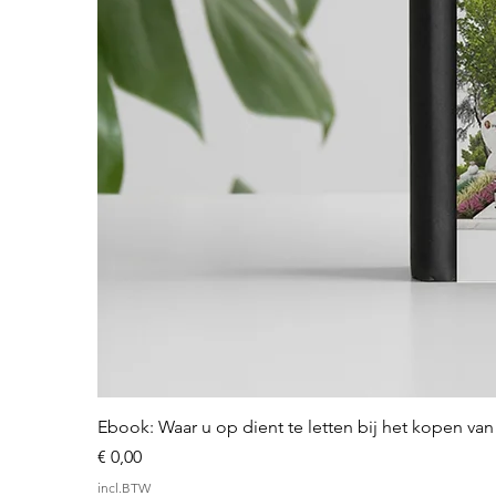
Ebook: Waar u op dient te letten bij het kopen v
Prijs
€ 0,00
incl.BTW