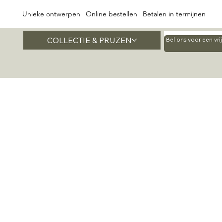
Unieke ontwerpen | Online bestellen | Betalen in termijnen
COLLECTIE & PRIJZEN
Home
Bel ons voor een vr