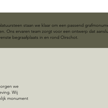
 Natuursteen staan we klaar om een passend grafmonum
eren. Ons ervaren team zorgt voor een ontwerp dat aansl
enste begraafplaats in en rond Oirschot.
rzorgen we
ving. Wij
nlijk monument