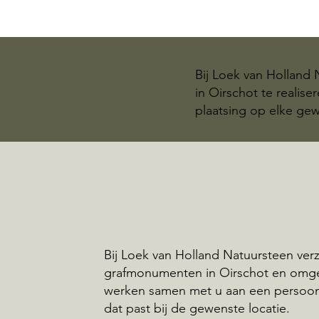
Bij Loek van Holland
in Oirschot te realis
plaatsing op elke gew
Bij Loek van Holland Natuursteen ve
grafmonumenten in Oirschot en omge
werken samen met u aan een persoo
dat past bij de gewenste locatie.