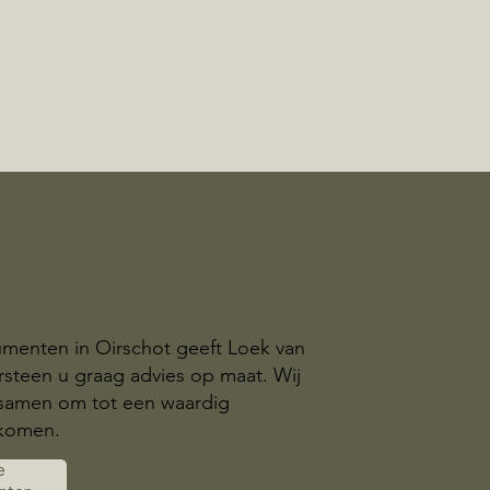
menten in Oirschot geeft Loek van
steen u graag advies op maat. Wij
samen om tot een waardig
komen.
e