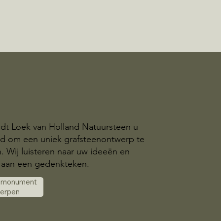
edt Loek van Holland Natuursteen u
id om een uniek grafsteenontwerp te
n. Wij luisteren naar uw ideeën en
aan een gedenkteken.
k monument
werpen