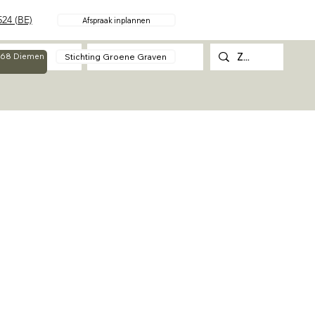
24 (BE)
Afspraak inplannen
Over
Contact
Stichting Groene Graven
g 68 Diemen