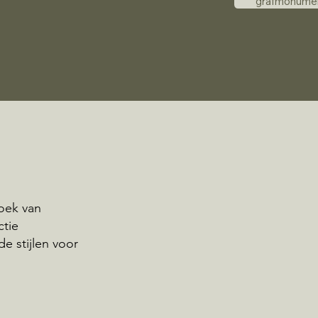
grafmonume
Loek van
ctie
e stijlen voor