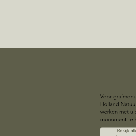
Voor grafmonu
Holland Natuur
werken met u 
monument te 
Bekijk all