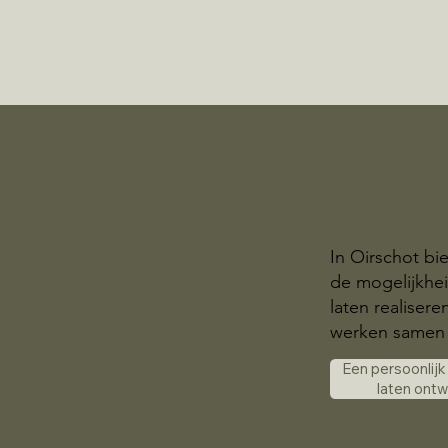
In Oirschot bi
de mogelijkhe
laten realisere
werken samen 
Een persoonlij
laten ont