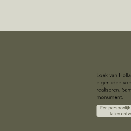
Loek van Holl
eigen idee voo
realiseren. S
monument.
Een persoonlij
laten ont