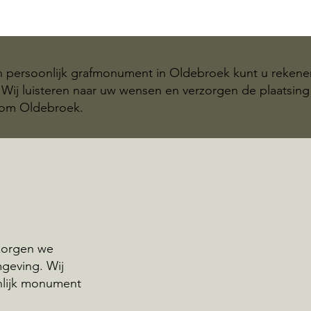
n persoonlijk grafmonument in Oldebroek kunt u reken
Wij luisteren naar uw wensen en verzorgen de plaatsing
dom Oldebroek.
rzorgen we
geving. Wij
nlijk monument