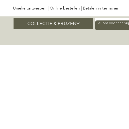
Unieke ontwerpen | Online bestellen | Betalen in termijnen
COLLECTIE & PRIJZEN
Home
Bel ons voor een vr