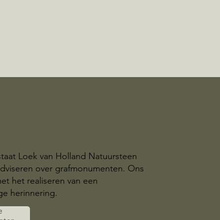
staat Loek van Holland Natuursteen
 adviseren over grafmonumenten. Ons
et het realiseren van een
e herinnering.
e