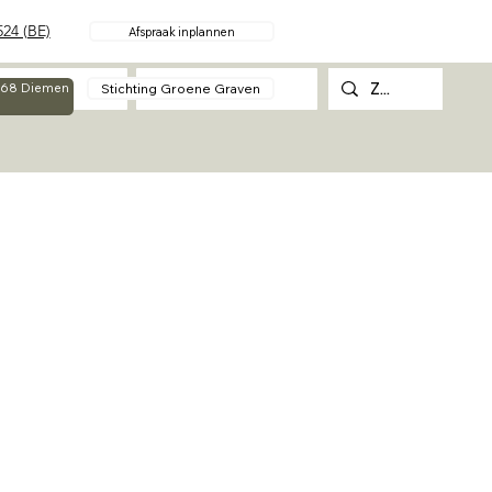
24 (BE)
Afspraak inplannen
Over
Contact
Stichting Groene Graven
g 68 Diemen