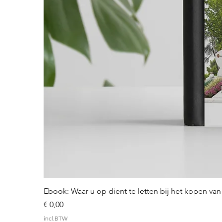
Ebook: Waar u op dient te letten bij het kopen v
Prijs
€ 0,00
incl.BTW