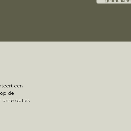
grafmonume
nteert een
 op de
r onze opties