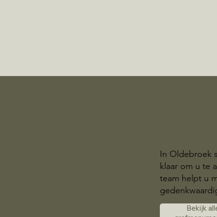
In Oldebroek 
klaar om u te
team helpt u m
gedenkwaardig
Bekijk all