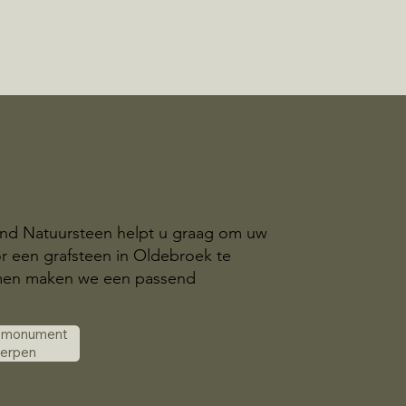
and Natuursteen helpt u graag om uw
r een grafsteen in Oldebroek te
amen maken we een passend
k monument
werpen