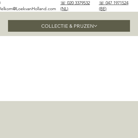
✉
☏ 020 3379532
☏ 047 1971524
elkom@LoekvanHolland.com
(NL)
(BE)
COLLECTIE & PRIJZEN