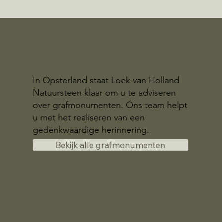
In Opsterland staat Loek van Holland
Natuursteen klaar om u te adviseren
over grafmonumenten. Ons team helpt
u met het realiseren van een
gedenkwaardige herinnering.
Bekijk alle grafmonumenten