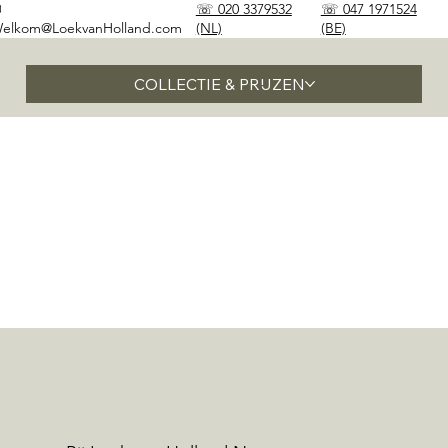
✉
☏ 020 3379532
☏ 047 1971524
elkom@LoekvanHolland.com
(NL)
(BE)
COLLECTIE & PRIJZEN