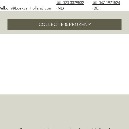
✉
☏ 020 3379532
☏ 047 1971524
elkom@LoekvanHolland.com
(NL)
(BE)
COLLECTIE & PRIJZEN