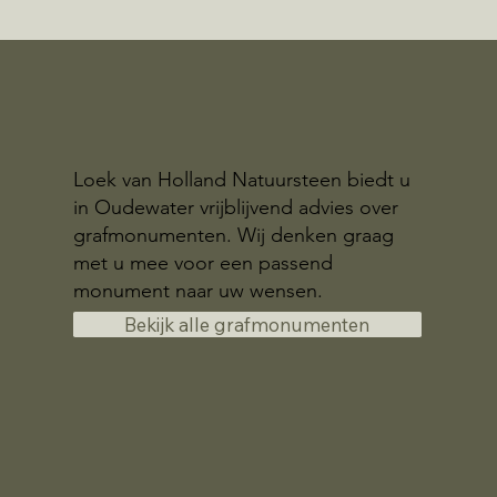
Loek van Holland Natuursteen biedt u
in Oudewater vrijblijvend advies over
grafmonumenten. Wij denken graag
met u mee voor een passend
monument naar uw wensen.
Bekijk alle grafmonumenten