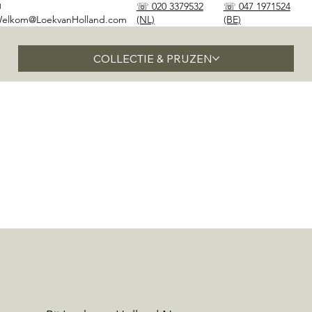
✉
☏ 020 3379532
☏ 047 1971524
elkom@LoekvanHolland.com
(NL)
(BE)
COLLECTIE & PRIJZEN