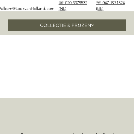
✉
☏ 020 3379532
☏ 047 1971524
elkom@LoekvanHolland.com
(NL)
(BE)
COLLECTIE & PRIJZEN