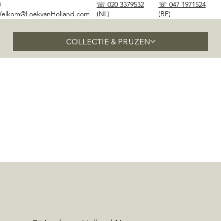
✉
☏ 020 3379532
☏ 047 1971524
elkom@LoekvanHolland.com
(NL)
(BE)
COLLECTIE & PRIJZEN