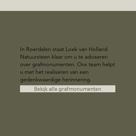
In Roerdalen staat Loek van Holland
Natuursteen klaar om u te adviseren
over grafmonumenten. Ons team helpt
u met het realiseren van een
gedenkwaardige herinnering.
Bekijk alle grafmonumenten