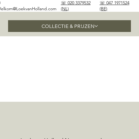
✉
☏ 020 3379532
☏ 047 1971524
elkom@LoekvanHolland.com
(NL)
(BE)
COLLECTIE & PRIJZEN