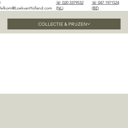
✉
☏ 020 3379532
☏ 047 1971524
elkom@LoekvanHolland.com
(NL)
(BE)
COLLECTIE & PRIJZEN