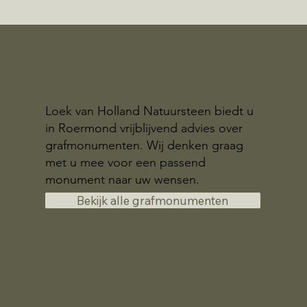
Loek van Holland Natuursteen biedt u
in Roermond vrijblijvend advies over
grafmonumenten. Wij denken graag
met u mee voor een passend
monument naar uw wensen.
Bekijk alle grafmonumenten