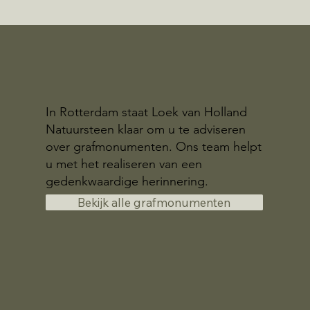
In Rotterdam staat Loek van Holland
Natuursteen klaar om u te adviseren
over grafmonumenten. Ons team helpt
u met het realiseren van een
gedenkwaardige herinnering.
Bekijk alle grafmonumenten