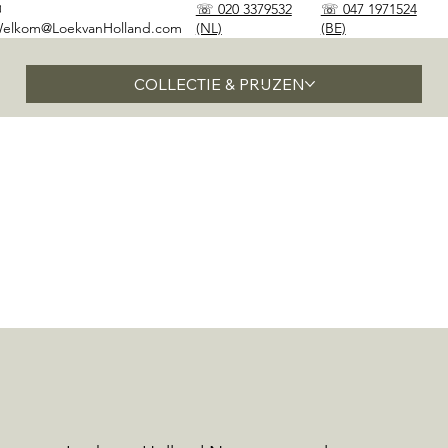
✉
☏ 020 3379532
☏ 047 1971524
elkom@LoekvanHolland.com
(NL)
(BE)
COLLECTIE & PRIJZEN