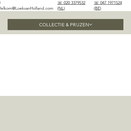
✉
☏ 020 3379532
☏ 047 1971524
elkom@LoekvanHolland.com
(NL)
(BE)
COLLECTIE & PRIJZEN