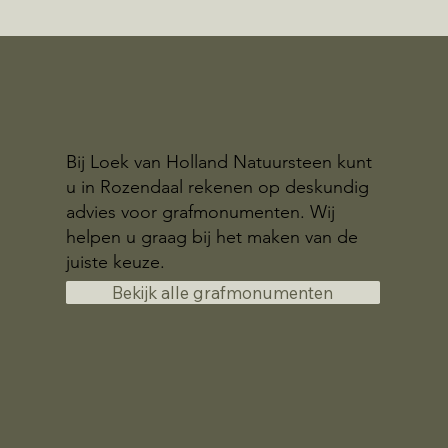
Bij Loek van Holland Natuursteen kunt
u in Rozendaal rekenen op deskundig
advies voor grafmonumenten. Wij
helpen u graag bij het maken van de
juiste keuze.
Bekijk alle grafmonumenten