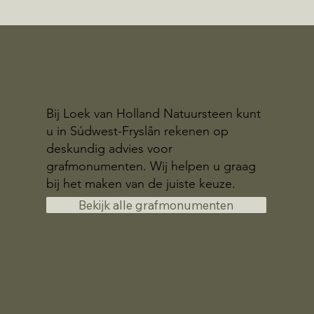
Bij Loek van Holland Natuursteen kunt
u in Súdwest-Fryslân rekenen op
deskundig advies voor
grafmonumenten. Wij helpen u graag
bij het maken van de juiste keuze.
Bekijk alle grafmonumenten