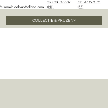
✉
☏ 020 3379532
☏ 047 1971524
elkom@LoekvanHolland.com
(NL)
(BE)
COLLECTIE & PRIJZEN