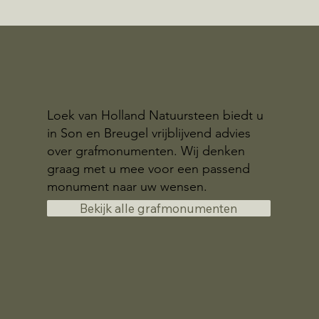
Loek van Holland Natuursteen biedt u
in Son en Breugel vrijblijvend advies
over grafmonumenten. Wij denken
graag met u mee voor een passend
monument naar uw wensen.
Bekijk alle grafmonumenten