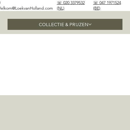
✉
☏ 020 3379532
☏ 047 1971524
elkom@LoekvanHolland.com
(NL)
(BE)
COLLECTIE & PRIJZEN