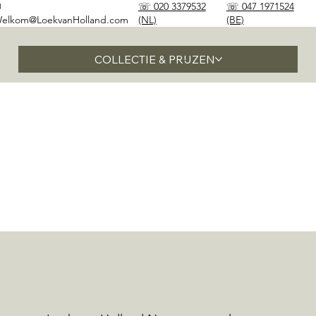
✉
☏ 020 3379532
☏ 047 1971524
elkom@LoekvanHolland.com
(NL)
(BE)
COLLECTIE & PRIJZEN