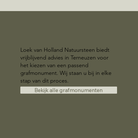
Loek van Holland Natuursteen biedt
vrijblijvend advies in Terneuzen voor
het kiezen van een passend
grafmonument. Wij staan u bij in elke
stap van dit proces.
Bekijk alle grafmonumenten