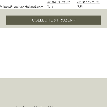
✉
☏ 020 3379532
☏ 047 1971524
elkom@LoekvanHolland.com
(NL)
(BE)
COLLECTIE & PRIJZEN