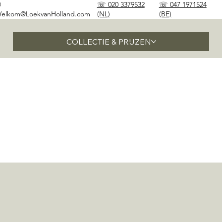
✉
☏ 020 3379532
☏ 047 1971524
elkom@LoekvanHolland.com
(NL)
(BE)
COLLECTIE & PRIJZEN