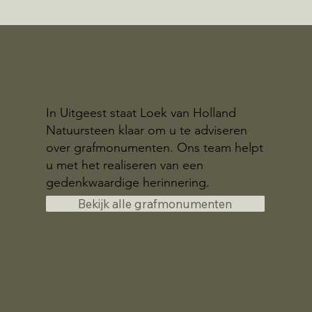
In Uitgeest staat Loek van Holland
Natuursteen klaar om u te adviseren
over grafmonumenten. Ons team helpt
u met het realiseren van een
gedenkwaardige herinnering.
Bekijk alle grafmonumenten