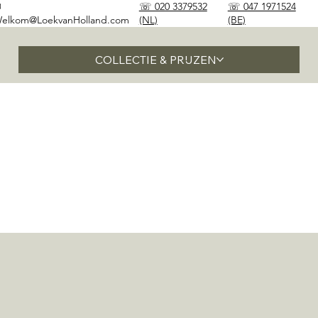
✉
☏ 020 3379532
☏ 047 1971524
elkom@LoekvanHolland.com
(NL)
(BE)
COLLECTIE & PRIJZEN