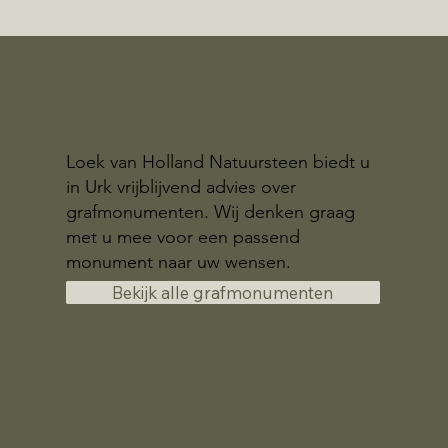
Loek van Holland Natuursteen biedt u
in Urk vrijblijvend advies over
grafmonumenten. Wij denken graag
met u mee voor een passend
monument naar uw wensen.
Bekijk alle grafmonumenten