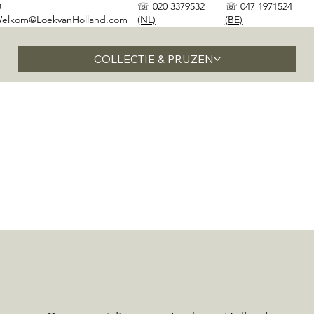
✉
☏ 020 3379532
☏ 047 1971524
elkom@LoekvanHolland.com
(NL)
(BE)
COLLECTIE & PRIJZEN