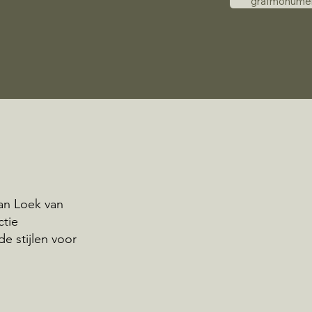
grafmonume
an Loek van
ctie
e stijlen voor