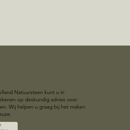
olland Natuursteen kunt u in
ekenen op deskundig advies voor
n. Wij helpen u graag bij het maken
euze.
e