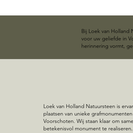
Bij Loek van Holland
voor uw geliefde in 
herinnering vormt, ge
Loek van Holland Natuursteen is ervar
plaatsen van unieke grafmonumenten
Voorschoten. Wij staan klaar om sam
betekenisvol monument te realiseren.