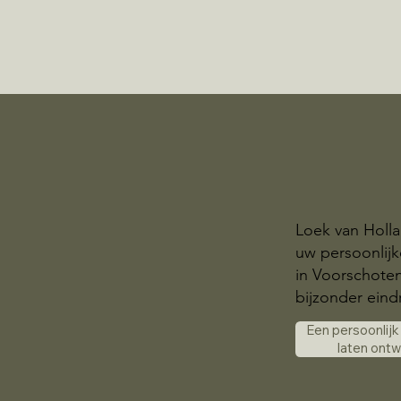
Loek van Holla
uw persoonlij
in Voorschote
bijzonder eindr
Een persoonlij
laten ont