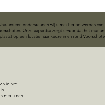
 Natuursteen ondersteunen wij u met het ontwerpen van 
Voorschoten. Onze expertise zorgt ervoor dat het mon
plaatst op een locatie naar keuze in en rond Voorschote
en in het
 in
en met u een