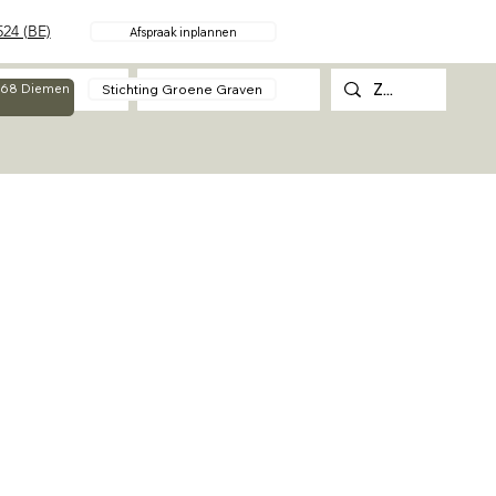
24 (BE)
Afspraak inplannen
Over
Contact
Stichting Groene Graven
g 68 Diemen