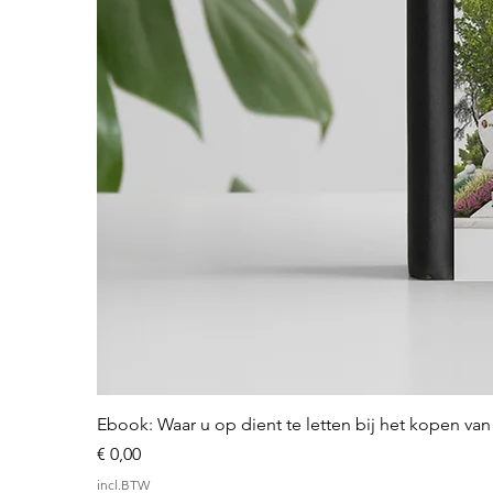
Ebook: Waar u op dient te letten bij het kopen v
Prijs
€ 0,00
incl.BTW