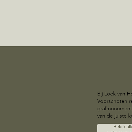
Bij Loek van H
Voorschoten r
grafmonumente
van de juiste k
Bekijk all