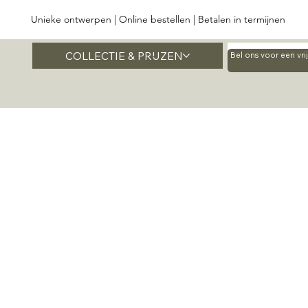
Unieke ontwerpen | Online bestellen | Betalen in termijnen
COLLECTIE & PRIJZEN
Home
Bel ons voor een vr