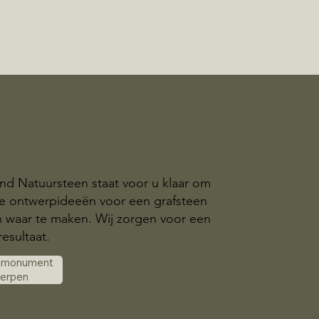
nd Natuursteen staat voor u klaar om
ke ontwerpideeën voor een grafsteen
n waar te maken. Wij zorgen voor een
esultaat.
k monument
werpen