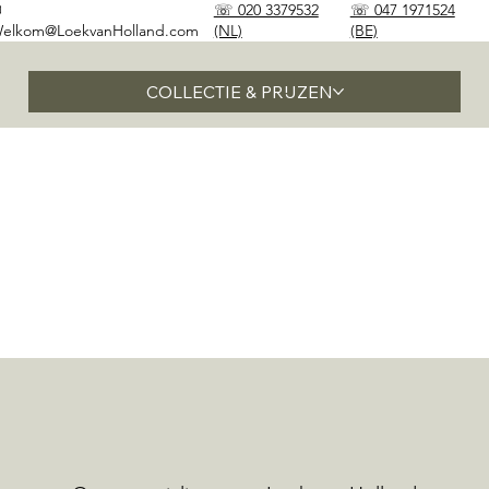
✉
☏ 020 3379532
☏ 047 1971524
elkom@LoekvanHolland.com
(NL)
(BE)
COLLECTIE & PRIJZEN