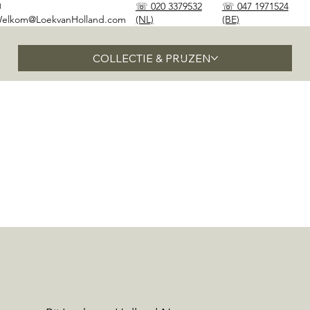
✉
☏ 020 3379532
☏ 047 1971524
elkom@LoekvanHolland.com
(NL)
(BE)
COLLECTIE & PRIJZEN