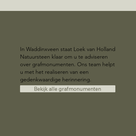
In Waddinxveen staat Loek van Holland
Natuursteen klaar om u te adviseren
over grafmonumenten. Ons team helpt
u met het realiseren van een
gedenkwaardige herinnering.
Bekijk alle grafmonumenten