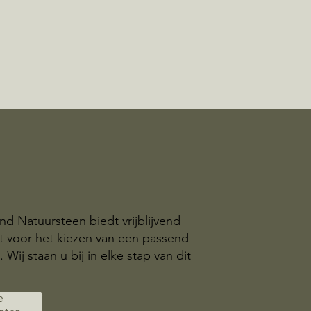
nd Natuursteen biedt vrijblijvend
t voor het kiezen van een passend
ij staan u bij in elke stap van dit
e