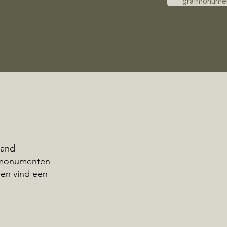
grafmonume
land
afmonumenten
 en vind een