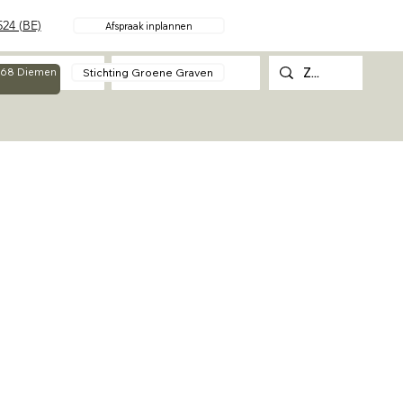
24 (BE)
Afspraak inplannen
Over
Contact
Stichting Groene Graven
g 68 Diemen