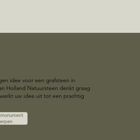
gen idee voor een grafsteen in
an Holland Natuursteen denkt graag
erkt uw idee uit tot een prachtig
k monument
werpen