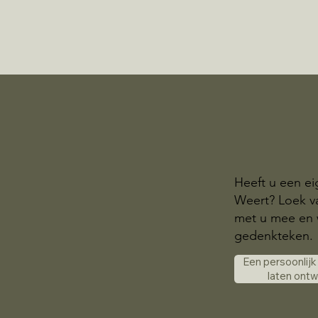
Heeft u een ei
Weert? Loek v
met u mee en w
gedenkteken.
Een persoonlij
laten ont