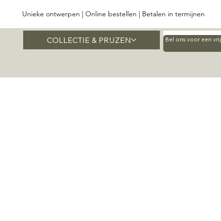
Unieke ontwerpen | Online bestellen | Betalen in termijnen
COLLECTIE & PRIJZEN
Home
Bel ons voor een vr