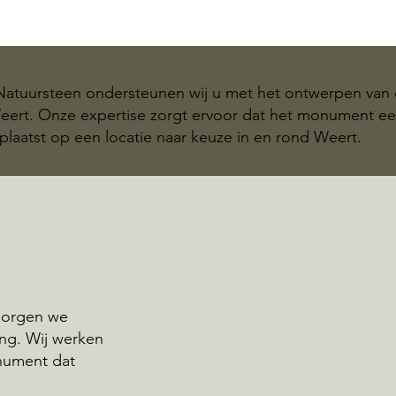
 Natuursteen ondersteunen wij u met het ontwerpen van 
Weert. Onze expertise zorgt ervoor dat het monument e
plaatst op een locatie naar keuze in en rond Weert.
rzorgen we
ng. Wij werken
nument dat