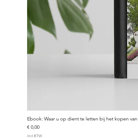
Ebook: Waar u op dient te letten bij het kopen v
Prijs
€ 0,00
incl.BTW