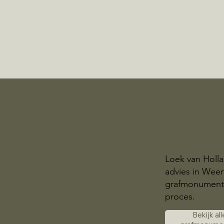
Loek van Holla
advies in Weer
grafmonument. W
proces.
Bekijk all