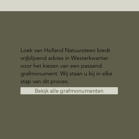
Loek van Holland Natuursteen biedt
vrijblijvend advies in Westerkwartier
voor het kiezen van een passend
grafmonument. Wij staan u bij in elke
stap van dit proces.
Bekijk alle grafmonumenten