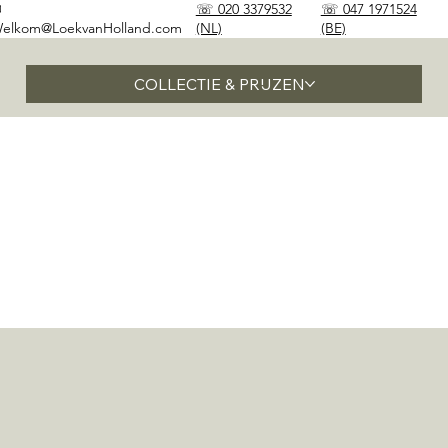
✉
☏ 020 3379532
☏ 047 1971524
elkom@LoekvanHolland.com
(NL)
(BE)
COLLECTIE & PRIJZEN