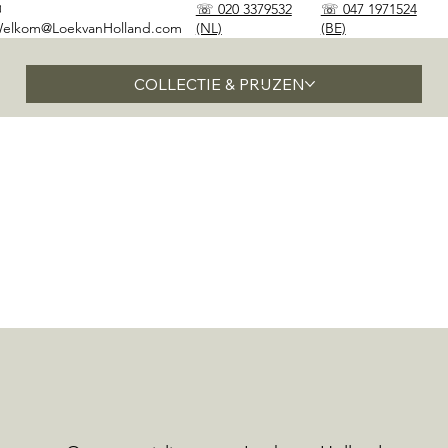
✉
☏ 020 3379532
☏ 047 1971524
elkom@LoekvanHolland.com
(NL)
(BE)
COLLECTIE & PRIJZEN