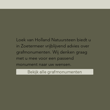
Loek van Holland Natuursteen biedt u
in Zoetermeer vrijblijvend advies over
grafmonumenten. Wij denken graag
met u mee voor een passend
monument naar uw wensen.
Bekijk alle grafmonumenten