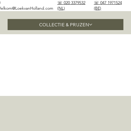
✉
☏ 020 3379532
☏ 047 1971524
elkom@LoekvanHolland.com
(NL)
(BE)
COLLECTIE & PRIJZEN