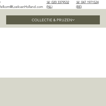
✉
☏ 020 3379532
☏ 047 1971524
elkom@LoekvanHolland.com
(NL)
(BE)
COLLECTIE & PRIJZEN