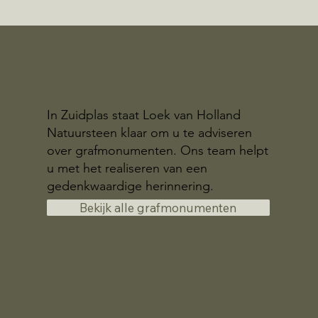
In Zuidplas staat Loek van Holland
Natuursteen klaar om u te adviseren
over grafmonumenten. Ons team helpt
u met het realiseren van een
gedenkwaardige herinnering.
Bekijk alle grafmonumenten