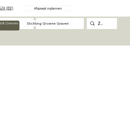
24 (BE)
Afspraak inplannen
Over
Contact
Stichting Groene Graven
g 68 Diemen