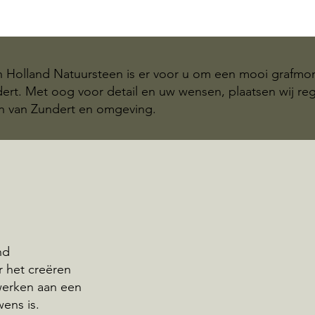
n Holland Natuursteen is er voor u om een mooi grafm
ndert. Met oog voor detail en uw wensen, plaatsen wij 
n van Zundert en omgeving.
nd
r het creëren
werken aan een
wens is.