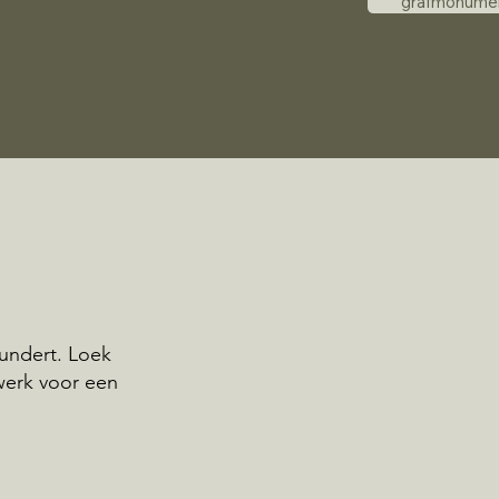
grafmonume
undert. Loek
werk voor een