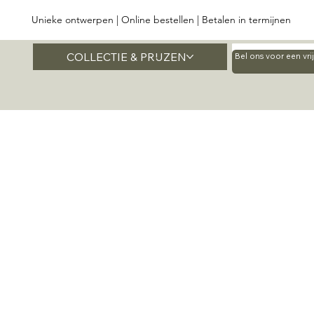
Unieke ontwerpen | Online bestellen | Betalen in termijnen
COLLECTIE & PRIJZEN
Home
Bel ons voor een vr