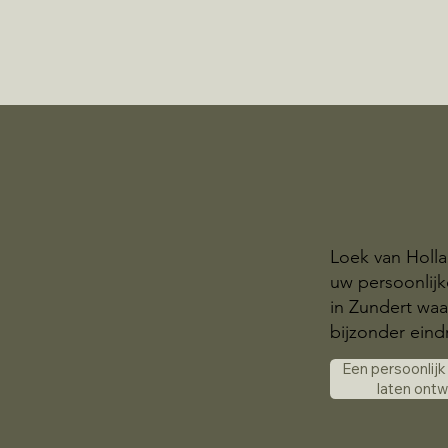
Loek van Holla
uw persoonlij
in Zundert waa
bijzonder eindr
Een persoonlij
laten ont