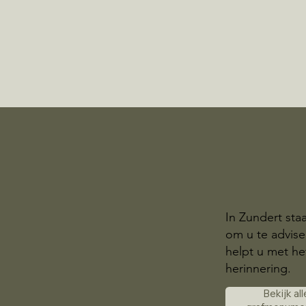
In Zundert sta
om u te advis
helpt u met he
herinnering.
Bekijk all