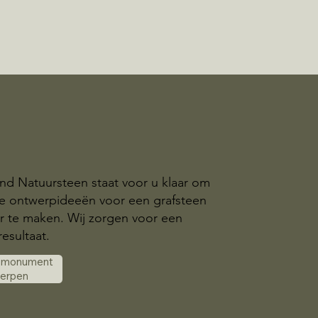
nd Natuursteen staat voor u klaar om
ke ontwerpideeën voor een grafsteen
r te maken. Wij zorgen voor een
esultaat.
k monument
werpen