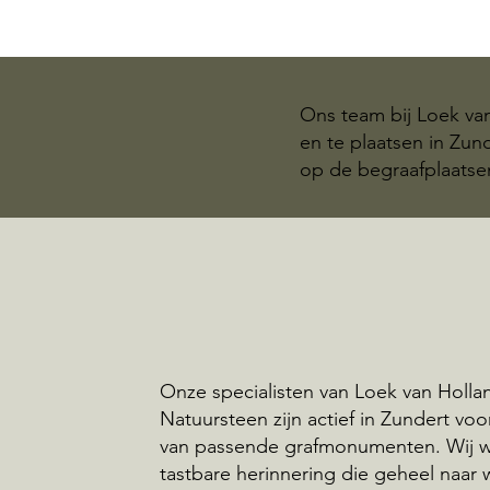
Ons team bij Loek va
en te plaatsen in Zu
op de begraafplaatse
Onze specialisten van Loek van Holla
Natuursteen zijn actief in Zundert voo
van passende grafmonumenten. Wij 
tastbare herinnering die geheel naar 