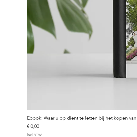
Ebook: Waar u op dient te letten bij het kopen v
Prijs
€ 0,00
incl.BTW