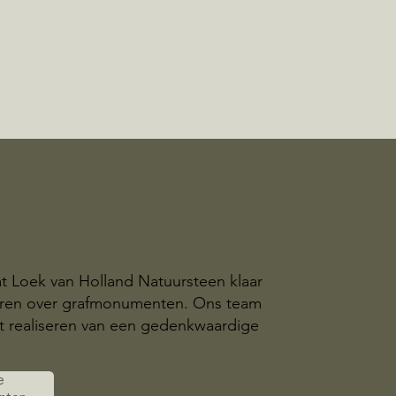
at Loek van Holland Natuursteen klaar
eren over grafmonumenten. Ons team
t realiseren van een gedenkwaardige
e