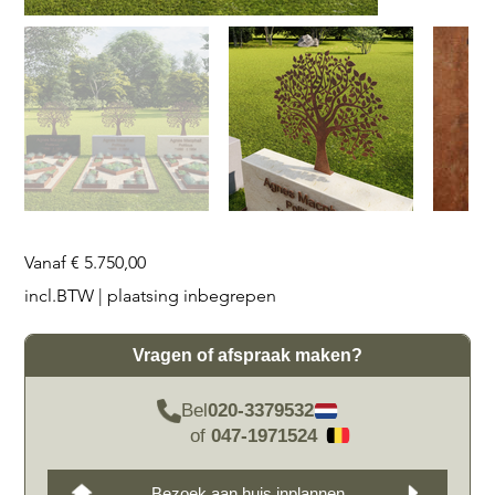
Prijs
Vanaf
€ 5.750,00
incl.BTW
|
plaatsing inbegrepen
Vragen of afspraak maken?
Bel
020-3379532
of
047-1971524
Bezoek aan huis inplannen