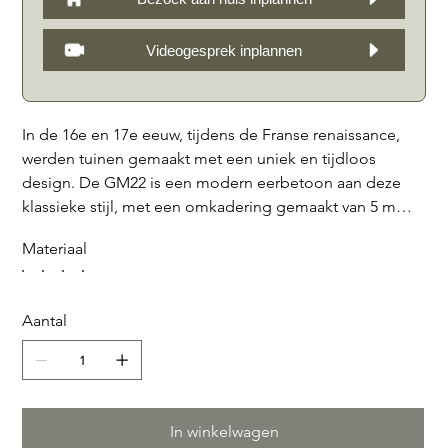
Videogesprek inplannen
In de 16e en 17e eeuw, tijdens de Franse renaissance,
werden tuinen gemaakt met een uniek en tijdloos
design. De GM22 is een modern eerbetoon aan deze
klassieke stijl, met een omkadering gemaakt van 5 mm
cortenstaal die is ontworpen om prachtige,
Materiaal
onderhoudsarme sedum planten te huisvesten. Het
indrukwekkende natuurstenen blok, dat verkrijgbaar is in
Franse kalksteen, grijs Belgisch hardsteen, Teakstone of
Aantal
zwart graniet, draagt een ook 5 mm dikke levensboom
die net als het monument zelf, staat voor leven en groei.
De omkadering en de inbegrepen letters zijn eveneens
van 5 mm dik cortenstaal. Dit grafmonument is de
perfecte keuze voor wie op zoek is naar een tijdloos
In winkelwagen
eerbetoon aan een dierbare, met een vleugje flair uit de