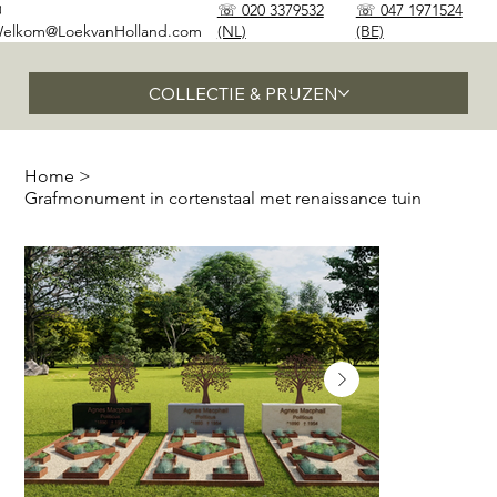
✉
☏ 020 3379532
☏ 047 1971524
elkom@LoekvanHolland.com
(NL)
(BE)
COLLECTIE & PRIJZEN
Home
>
Grafmonument in cortenstaal met renaissance tuin