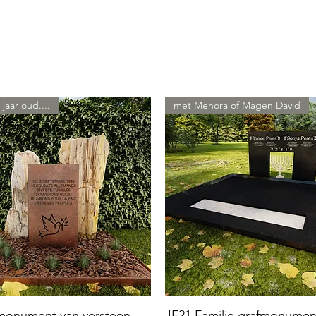
 jaar oud....
met Menora of Magen David
 monument van versteen
JF21 Familie grafmonumen