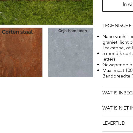
een uniek en 
In w
overledene.
TECHNISCHE 
Nano vocht- en
graniet, licht
Teakstone, of l
5 mm dik corte
letters.
Gewapende be
Max. maat 100 
Bandbreedte 1
WAT IS INBE
WAT IS NIET 
LEVERTIJD