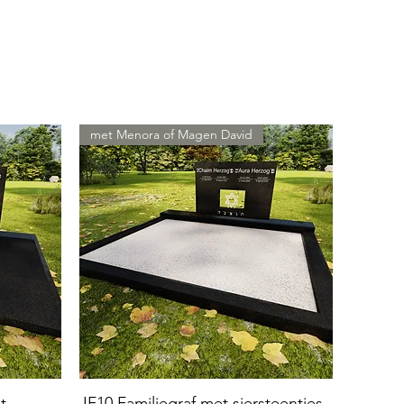
met Menora of Magen David
t
JF10 Familiegraf met siersteentjes