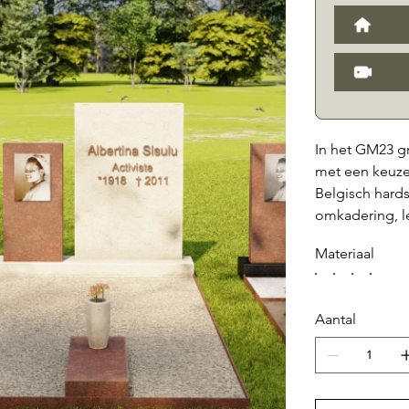
In het GM23 g
met een keuze 
Belgisch hards
omkadering, l
een perfect e
Materiaal
geplaatst word
optionele, (se
Aan de voorzij
Aantal
nog wordeen g
ontworpen en 
een tijdloze e
natuurlijke ma