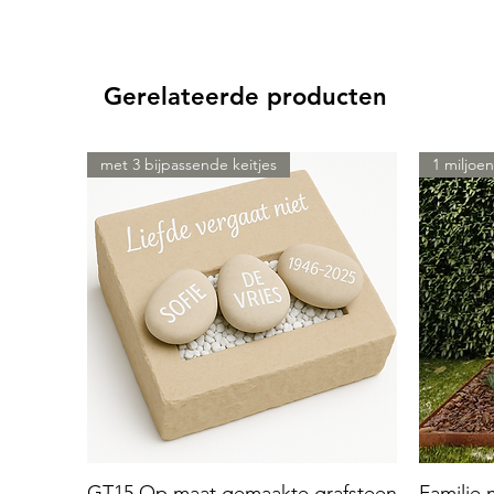
Gerelateerde producten
met 3 bijpassende keitjes
1 miljoen
GT15 Op maat gemaakte grafsteen
Familie