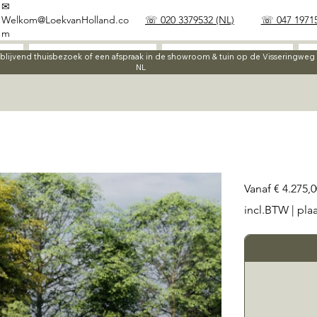
✉
Welkom@LoekvanHolland.co
☏ 020 3379532 (NL)
☏ 047 19715
m
Werkwijze
Materialen
ijblijvend thuisbezoek of een afspraak in de showroom & tuin op de Visseringwe
NL
Prijs
Vanaf
€ 4.275,0
incl.BTW
|
pla