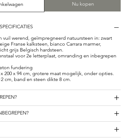
gepersonaliseerd eerbetoon voor een dierbare
Nu kopen
inkelwagen
SPECIFICATIES
 vuil werend, geïmpregneerd natuursteen in: zwart
 beige Franse kalksteen, bianco Carrara marmer,
icht grijs Belgisch hardsteen.
nstaal voor 2e letterplaat, omranding en inbegrepen
ton fundering
x 200 x 94 cm, grotere maat mogelijk, onder opties.
2 cm, band en steen dikte 8 cm.
GREPEN?
INBEGREPEN?