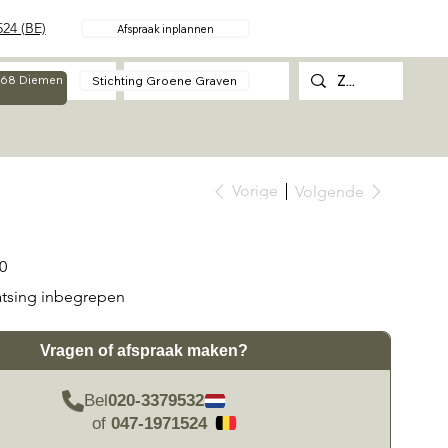
24 (BE)
Afspraak inplannen
Over
Contact
Stichting Groene Graven
g 68 Diemen
Vorige
Volgende
0
atsing inbegrepen
Vragen of afspraak maken?
Bel
020-3379532
of
047-1971524