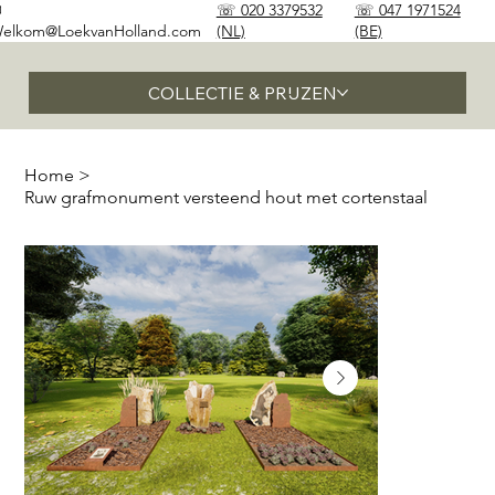
✉
☏ 020 3379532
☏ 047 1971524
elkom@LoekvanHolland.com
(NL)
(BE)
COLLECTIE & PRIJZEN
Home
>
Ruw grafmonument versteend hout met cortenstaal