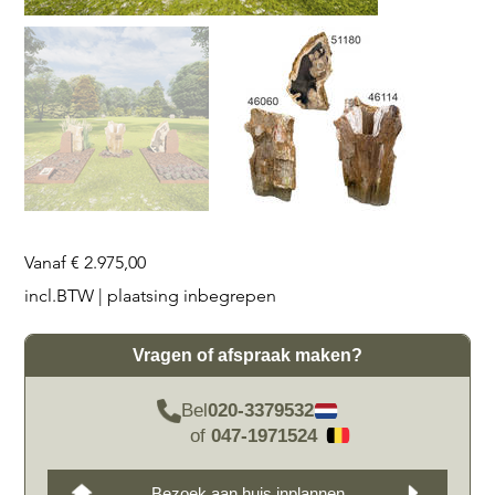
Prijs
Vanaf
€ 2.975,00
incl.BTW
|
plaatsing inbegrepen
Vragen of afspraak maken?
Bel
020-3379532
of
047-1971524
Bezoek aan huis inplannen