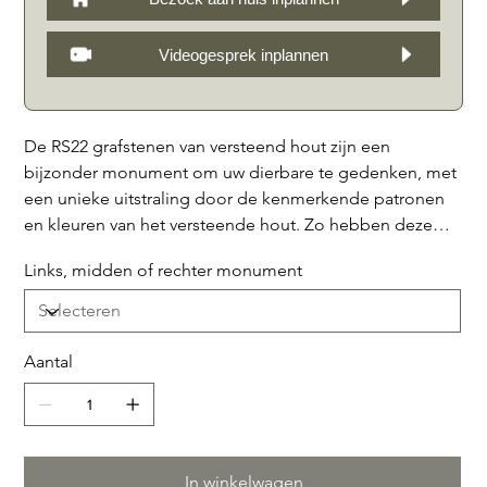
Videogesprek inplannen
De RS22 grafstenen van versteend hout zijn een
bijzonder monument om uw dierbare te gedenken, met
een unieke uitstraling door de kenmerkende patronen
en kleuren van het versteende hout. Zo hebben deze
stenen, 20 miljoen jaren geleden geleefd als bomen en
Links, midden of rechter monument
zijn langzaam vervormd door mineralen die langzaam
het hout hebben vervangen. U weet zeker dat er geen
twee dezelfde stenen zijn, waardoor de grafstenen een
echt uniek eerbetoon vormen aan uw geliefde. Met
Aantal
hoogtes van (links) 77 cm, (midden) 87 cm en (rechts)
92 cm deels gepolijst, vormen deze stenen een
imposante en eervolle herinnering aan uw dierbaren.
Kies voor een grafmonument van versteend hout en
In winkelwagen
geef een blijvend eerbetoon aan uw geliefden met een