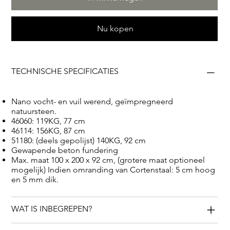
stuk natuurlijke geschiedenis. Bovendien zijn deze
versteend hout objecten zijn een waardevolle
Nu kopen
investering voor de toekomst vanwege beperkte
graflicenties, meestal niet langer dan 20 jaar. Na deze
periode kunnen ze, in tegenstelling tot traditionele
TECHNISCHE SPECIFICATIES
grafmonumenten, prachtig worden geplaatst in eigen
tuinen als een eerbiedige herinnering.
Nano vocht- en vuil werend, geïmpregneerd
natuursteen.
46060: 119KG, 77 cm
46114: 156KG, 87 cm
51180: (deels gepolijst) 140KG, 92 cm
Gewapende beton fundering
Max. maat 100 x 200 x 92 cm, (grotere maat optioneel
mogelijk) Indien omranding van Cortenstaal: 5 cm hoog
en 5 mm dik.
WAT IS INBEGREPEN?