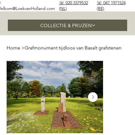
✉
☏ 020 3379532
☏ 047 1971524
elkom@LoekvanHolland.com
(NL)
(BE)
COLLECTIE & PRIJZEN
Home
>
Grafmonument tijdloos van Basalt grafstenen