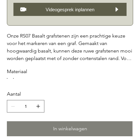
Videogesprek inplannen
Onze RS07 Basalt grafstenen zijn een prachtige keuze
voor het markeren van een graf. Gemaakt van
hoogwaardig basalt, kunnen deze ruwe grafstenen mooi
worden geplaatst met of zonder cortenstalen rand. Voor
een persoonlijke touch bieden wij de optie om een
Materiaal
bronzen of Corten stalen plaat toe te voegen waarop wij
een tekst naar keuze voor u kunnen graveren, of een
bronzen tablet aan de voorzijde. Dit grafmonument
Aantal
is duurzaam en tijdloos, waardoor het een mooie
herinnering biedt voor uw dierbare. Kies voor de RS07
Basalt grafstenen voor een stijlvolle en
gepersonaliseerde grafmarkering.
In winkelwagen