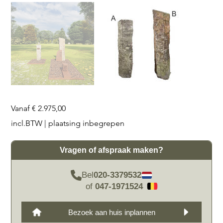
Prijs
Vanaf
€ 2.975,00
incl.BTW
|
plaatsing inbegrepen
Vragen of afspraak maken?
Bel
020-3379532
of
047-1971524
Bezoek aan huis inplannen