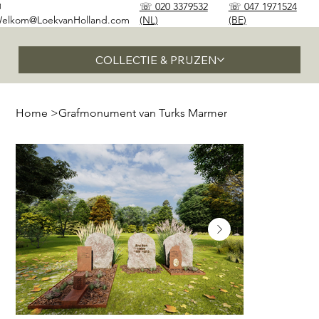
✉
☏ 020 3379532
☏ 047 1971524
elkom@LoekvanHolland.com
(NL)
(BE)
COLLECTIE & PRIJZEN
Home
>
Grafmonument van Turks Marmer