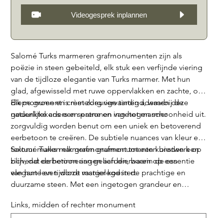
Videogesprek inplannen
Salomé Turks marmeren grafmonumenten zijn als
poëzie in steen gebeiteld, elk stuk een verfijnde viering
van de tijdloze elegantie van Turks marmer. Met hun
glad, afgewisseld met ruwe oppervlakken en zachte, of
diepe groen en crèmekleurige tinten ademen deze
Elk monument is met zorg vervaardigd, waarbij de
gedenktekens een serene en ingetogen schoonheid uit.
natuurlijke aders en patronen van het marmer
zorgvuldig worden benut om een uniek en betoverend
eerbetoon te creëren. De subtiele nuances van kleur en
textuur maken elk grafmonument tot een kunstwerk op
Salomé Turks marmeren grafmonumenten bieden een
zich, dat de herinneringen aan dierbaren op een
blijvend eerbetoon aan geliefden, waarin de essentie
elegante en tijdloze manier koestert.
van hun leven wordt vastgelegd in de prachtige en
duurzame steen. Met een ingetogen grandeur en
tijdloze schoonheid dienen deze gedenktekens als een
Links, midden of rechter monument
kalme oase van reflectie en herinnering, een monument