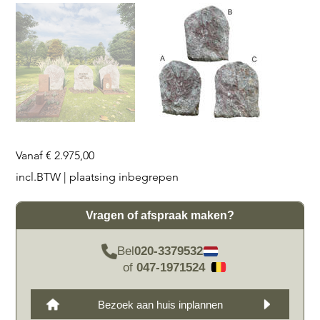
Prijs
Vanaf
€ 2.975,00
incl.BTW
|
plaatsing inbegrepen
Vragen of afspraak maken?
Bel
020-3379532
of
047-1971524
Bezoek aan huis inplannen