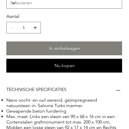
voor de eeuwigheid. Op onze illustratie ziet u: Links een
steen van 90 x 68 x 16 cm in een Cortenstalen
grafmonument tot max. 200 x 100 cm, Midden een losse
Aantal
steen van 92 x 17 x 14 cm en Rechts een steen van 94 x
84 x 14 cm in een urnmonument tot ca 80 x 80 cm. RS16
In winkelwagen
Nu kopen
TECHNISCHE SPECIFICATIES
Nano vocht- en vuil werend, geïmpregneerd
natuursteen in: Salomé Turks marmer.
Gewapende beton fundering
Max. maat: Links een steen van 90 x 68 x 16 cm in een
Cortenstalen grafmonument tot max. 200 x 100 cm,
Midden een losse steen van 92 x 17 x 14 cm en Rechts