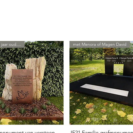
 jaar oud....
met Menora of Magen David
 monument van versteen
JF21 Familie grafmonumen