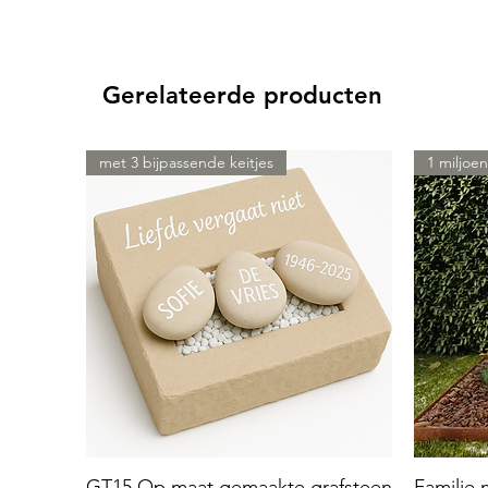
Gerelateerde producten
met 3 bijpassende keitjes
1 miljoen
GT15 Op maat gemaakte grafsteen
Familie