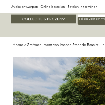
Unieke ontwerpen | Online bestellen | Betalen in termijnen
COLLECTIE & PRIJZEN
Home
Bel ons voor een vr
Home
>
Grafmonument van Iraanse Staande Basaltzuile