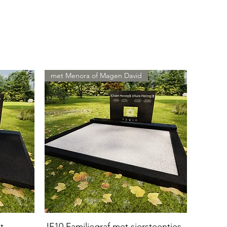
met Menora of Magen David
t
JF10 Familiegraf met siersteentjes