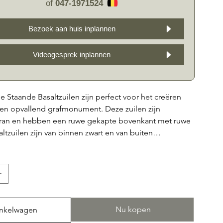
of
047-1971524
Bezoek aan huis inplannen
Videogesprek inplannen
e Staande Basaltzuilen zijn perfect voor het creëren
 en opvallend grafmonument. Deze zuilen zijn
 Iran en hebben een ruwe gekapte bovenkant met ruwe
altzuilen zijn van binnen zwart en van buiten
waardoor ze uitstekend te combineren zijn met
it his & her grafmonument is het perfecte eerbetoon
met een stijlvolle en tijdloze uitstraling. Met het RS09
e Basaltzuilen creëert u een grafmonument dat echt
blijvende indruk achterlaat door zijn eenvoud.
Nu kopen
inkelwagen