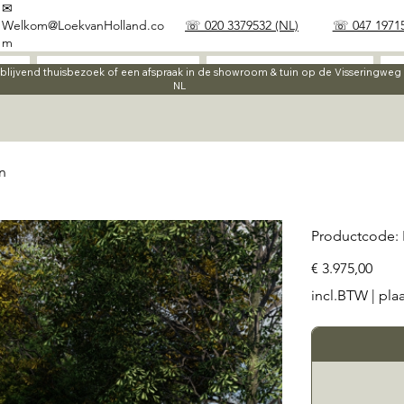
✉
Welkom@LoekvanHolland.co
☏ 020 3379532 (NL)
☏ 047 19715
m
Werkwijze
Materialen
ijblijvend thuisbezoek of een afspraak in de showroom & tuin op de Visseringwe
NL
n
Productcode:
Prijs
€ 3.975,00
incl.BTW
|
pla