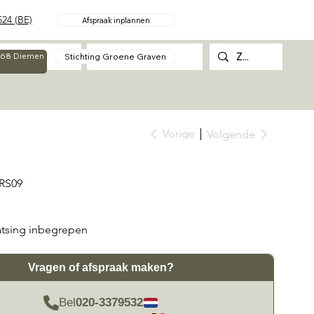
24 (BE)
Afspraak inplannen
Over
Contact
Stichting Groene Graven
g 68 Diemen
Vorige
Volgende
Productcode
RS09
RS09
atsing inbegrepen
Vragen of afspraak maken?
Bel
020-3379532