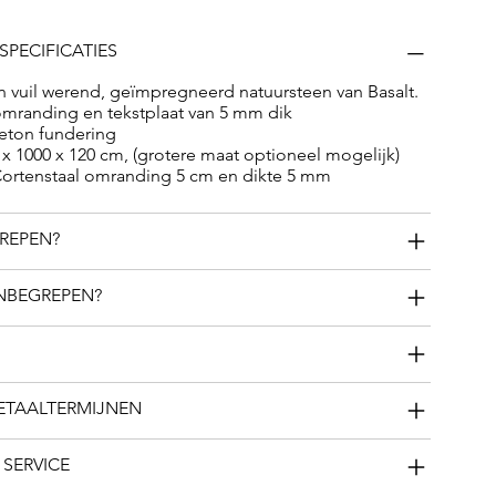
SPECIFICATIES
n vuil werend, geïmpregneerd natuursteen van Basalt.
omranding en tekstplaat van 5 mm dik
ton fundering
x 1000 x 120 cm, (grotere maat optioneel mogelijk)
rtenstaal omranding 5 cm en dikte 5 mm
GREPEN?
INBEGREPEN?
BETAALTERMIJNEN
 SERVICE