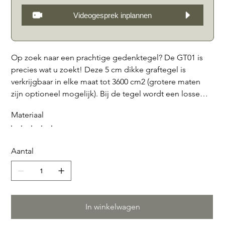
Videogesprek inplannen
Op zoek naar een prachtige gedenktegel? De GT01 is
precies wat u zoekt! Deze 5 cm dikke graftegel is
verkrijgbaar in elke maat tot 3600 cm2 (grotere maten
zijn optioneel mogelijk). Bij de tegel wordt een losse
console in hetzelfde materiaal geleverd, waardoor de
Materiaal
tegel in 2 verschillende standen schuin geplaatst kan
worden. De GT01 is perfect geschikt voor plaatsing op
algemene graven en is een mooie en duurzame manier
Aantal
om uw dierbaren te herdenken. Bestel vandaag nog en
geef uw geliefde een waardig gedenkteken.
Verkrijgbaar in zwart graniet, Bianco Carrara, Franse
kalksteen, Belgisch hardsteen en Teakstone.
In winkelwagen