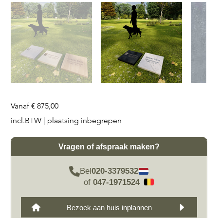
Prijs
Vanaf
€ 875,00
incl.BTW
|
plaatsing inbegrepen
Vragen of afspraak maken?
Bel
020-3379532
of
047-1971524
Bezoek aan huis inplannen