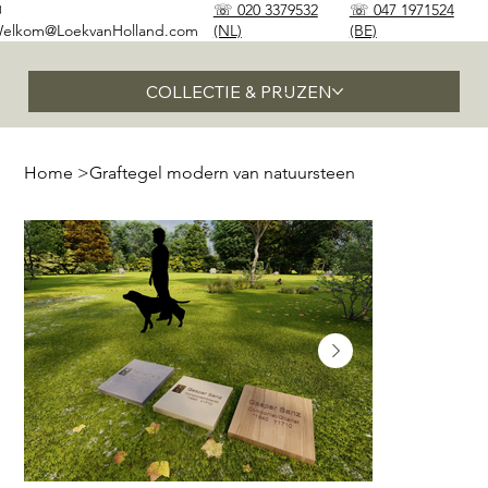
✉
☏ 020 3379532
☏ 047 1971524
elkom@LoekvanHolland.com
(NL)
(BE)
COLLECTIE & PRIJZEN
Home
>
Graftegel modern van natuursteen