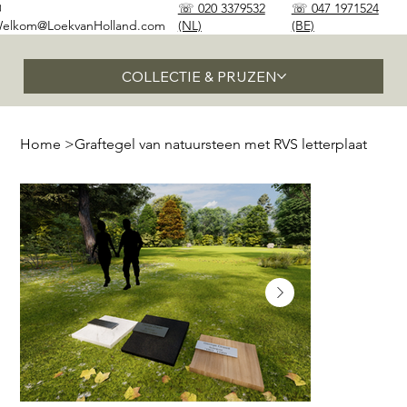
✉
☏ 020 3379532
☏ 047 1971524
elkom@LoekvanHolland.com
(NL)
(BE)
COLLECTIE & PRIJZEN
Home
>
Graftegel van natuursteen met RVS letterplaat