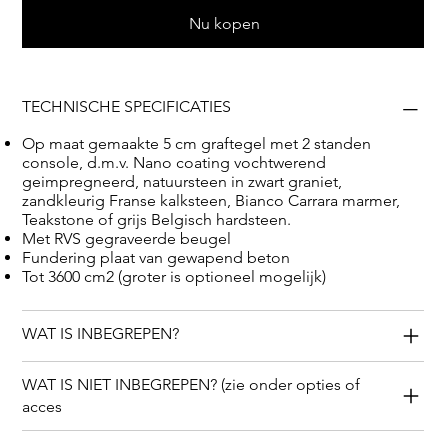
hoogwaardige natuursteen soorten: zwart graniet,
Nu kopen
Bianco Carrara, Frans Kalksteen, Belgisch hardsteen en
Teakstone.
TECHNISCHE SPECIFICATIES
Op maat gemaakte 5 cm graftegel met 2 standen
console, d.m.v. Nano coating vochtwerend
geimpregneerd, natuursteen in zwart graniet,
zandkleurig Franse kalksteen, Bianco Carrara marmer,
Teakstone of grijs Belgisch hardsteen.
Met RVS gegraveerde beugel
Fundering plaat van gewapend beton
Tot 3600 cm2 (groter is optioneel mogelijk)
WAT IS INBEGREPEN?
WAT IS NIET INBEGREPEN? (zie onder opties of
acces