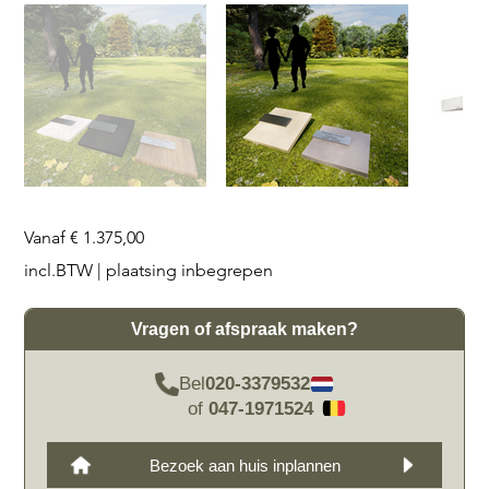
Prijs
Vanaf
€ 1.375,00
incl.BTW
|
plaatsing inbegrepen
Vragen of afspraak maken?
Bel
020-3379532
of
047-1971524
Bezoek aan huis inplannen