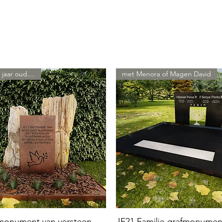
 jaar oud....
met Menora of Magen David
 monument van versteen
JF21 Familie grafmonumen