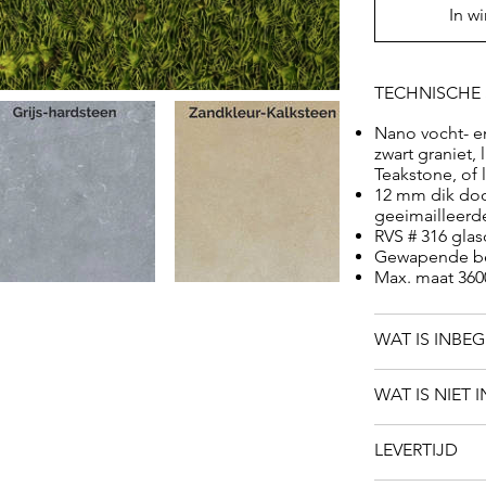
Teakstone.
In w
TECHNISCHE 
Nano vocht- e
zwart graniet,
Teakstone, of l
12 mm dik door
geeimailleerd
RVS # 316 glas
Gewapende be
Max. maat 360
WAT IS INBE
WAT IS NIET 
LEVERTIJD