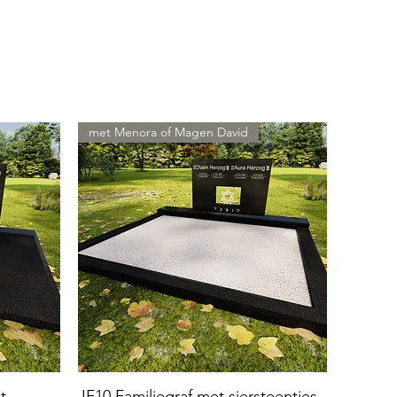
met Menora of Magen David
t
JF10 Familiegraf met siersteentjes