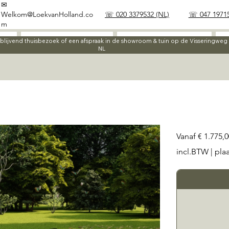
✉
Welkom@LoekvanHolland.co
☏ 020 3379532 (NL)
☏ 047 19715
m
Werkwijze
Materialen
ijblijvend thuisbezoek of een afspraak in de showroom & tuin op de Visseringwe
NL
Prijs
Vanaf
€ 1.775,0
incl.BTW
|
pla