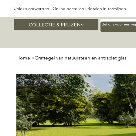
Unieke ontwerpen | Online bestellen | Betalen in termijnen
COLLECTIE & PRIJZEN
Home
Bel ons voor een vr
Home
>
Graftegel van natuursteen en antraciet glas