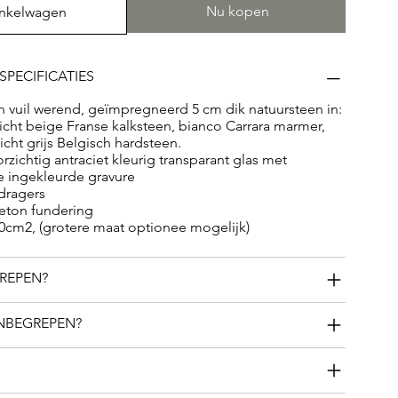
Nu kopen
inkelwagen
SPECIFICATIES
n vuil werend, geïmpregneerd 5 cm dik natuursteen in:
 licht beige Franse kalksteen, bianco Carrara marmer,
icht grijs Belgisch hardsteen.
zichtig antraciet kleurig transparant glas met
e ingekleurde gravure
dragers
ton fundering
0cm2, (grotere maat optionee mogelijk)
GREPEN?
INBEGREPEN?