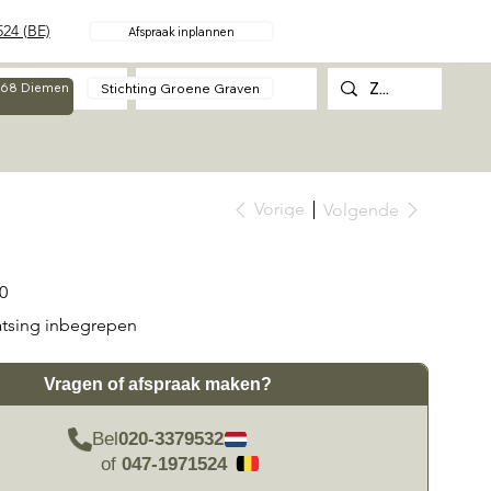
24 (BE)
Afspraak inplannen
Over
Contact
Stichting Groene Graven
g 68 Diemen
Vorige
Volgende
0
atsing inbegrepen
Vragen of afspraak maken?
Bel
020-3379532
of
047-1971524