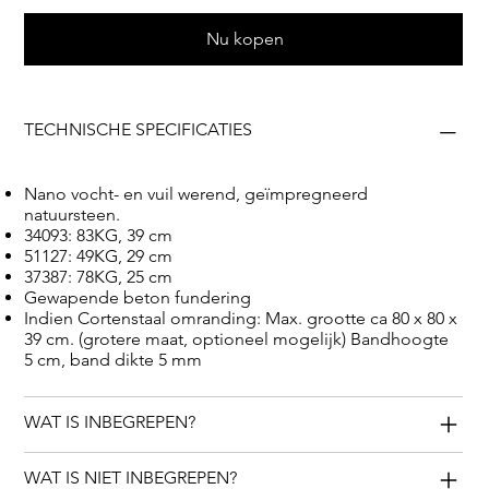
natuurlijke geschiedenis. Bovendien zijn deze versteend
hout objecten zijn een waardevolle investering voor de
Nu kopen
toekomst vanwege beperkte graflicenties, meestal niet
langer dan 20 jaar. Na deze periode kunnen ze, in
tegenstelling tot traditionele grafmonumenten, prachtig
TECHNISCHE SPECIFICATIES
worden geplaatst in eigen tuinen als een eerbiedige
herinnering.
Nano vocht- en vuil werend, geïmpregneerd
natuursteen.
34093: 83KG, 39 cm
51127: 49KG, 29 cm
37387: 78KG, 25 cm
Gewapende beton fundering
Indien Cortenstaal omranding: Max. grootte ca 80 x 80 x
39 cm. (grotere maat, optioneel mogelijk) Bandhoogte
5 cm, band dikte 5 mm
WAT IS INBEGREPEN?
WAT IS NIET INBEGREPEN?