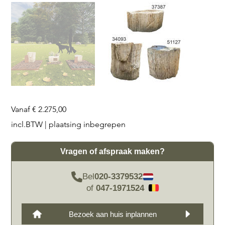
Prijs
Vanaf
€ 2.275,00
incl.BTW
|
plaatsing inbegrepen
Vragen of afspraak maken?
Bel
020-3379532
of
047-1971524
Bezoek aan huis inplannen