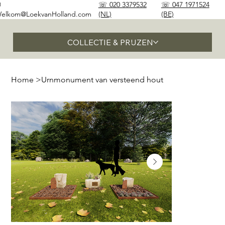
✉
☏ 020 3379532
☏ 047 1971524
elkom@LoekvanHolland.com
(NL)
(BE)
COLLECTIE & PRIJZEN
Home
>
Urnmonument van versteend hout