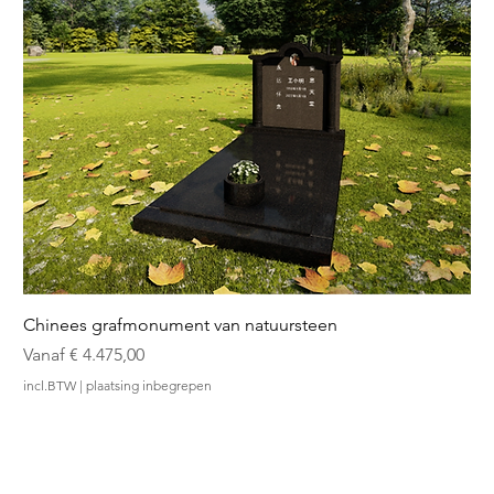
Chinees grafmonument van natuursteen
Verkoopprijs
Vanaf
€ 4.475,00
incl.BTW
|
plaatsing inbegrepen