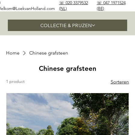
✉
☏ 020 3379532
☏ 047 1971524
elkom@LoekvanHolland.com
(NL)
(BE)
COLLECTIE & PRIJZEN
Home
Chinese grafsteen
Chinese grafsteen
1 product
Sorteren