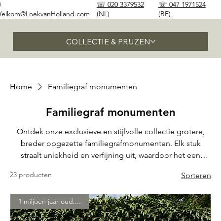
✉
☏ 020 3379532
☏ 047 1971524
elkom@LoekvanHolland.com
(NL)
(BE)
COLLECTIE & PRIJZEN
Home
Familiegraf monumenten
Familiegraf monumenten
Ontdek onze exclusieve en stijlvolle collectie grotere,
breder opgezette familiegrafmonumenten. Elk stuk
straalt uniekheid en verfijning uit, waardoor het een
tijdloze herinnering wordt voor uw dierbaren.
23 producten
Sorteren
1 miljoen jaar oud....