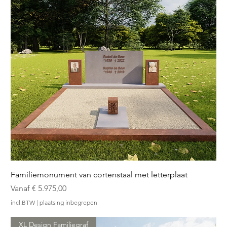
Familiemonument van cortenstaal met letterplaat
Verkoopprijs
Vanaf
€ 5.975,00
incl.BTW
|
plaatsing inbegrepen
XL Design Familiegraf