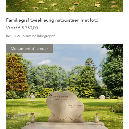
Familiegraf tweekleurig natuursteen met foto
Verkoopprijs
Vanaf
€ 5.750,00
incl.BTW
|
plaatsing inbegrepen
Monument d' amour