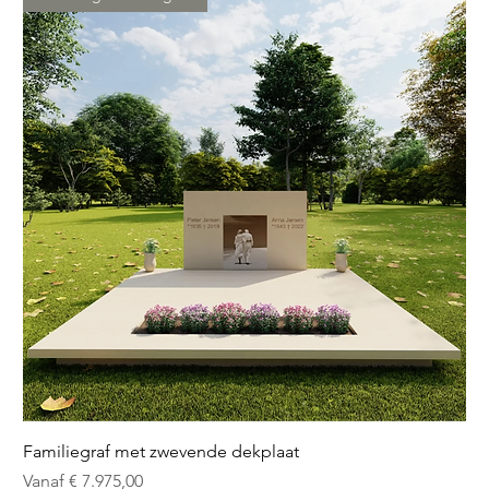
Familiegraf met zwevende dekplaat
Verkoopprijs
Vanaf
€ 7.975,00