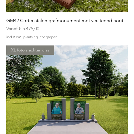
GM42 Cortenstalen grafmonument met versteend hout
Verkoopprijs
Vanaf
€ 5.475,00
incl.BTW
|
plaatsing inbegrepen
XL foto's achter glas