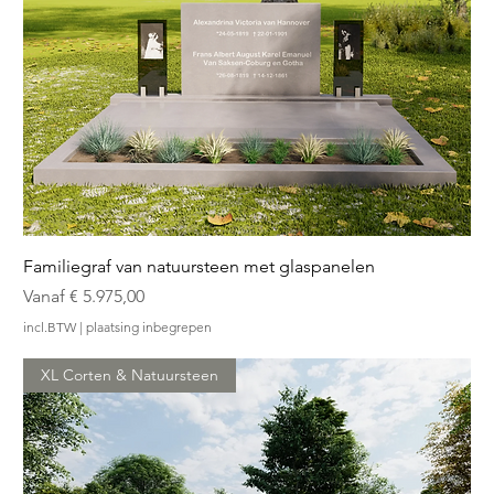
Familiegraf van natuursteen met glaspanelen
Verkoopprijs
Vanaf
€ 5.975,00
incl.BTW
|
plaatsing inbegrepen
XL Corten & Natuursteen