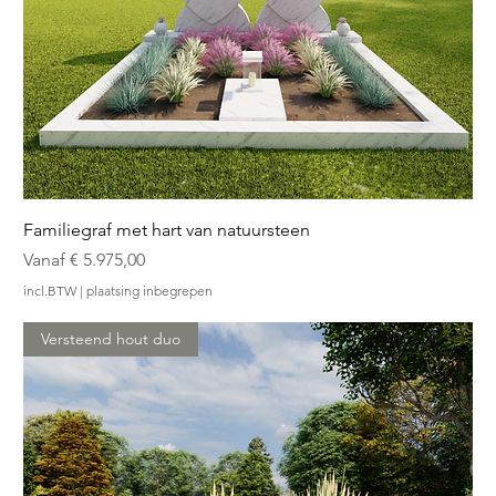
Familiegraf met hart van natuursteen
Verkoopprijs
Vanaf
€ 5.975,00
incl.BTW
|
plaatsing inbegrepen
Versteend hout duo