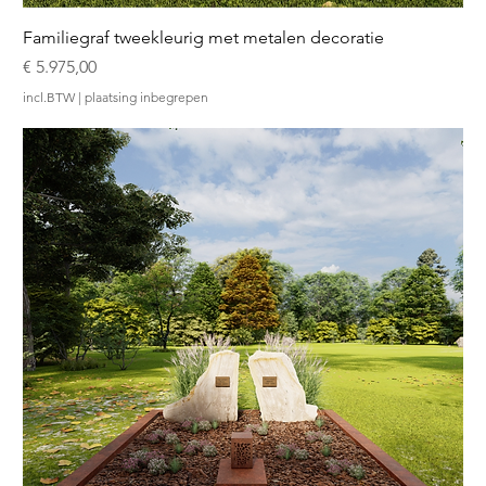
Familiegraf tweekleurig met metalen decoratie
Prijs
€ 5.975,00
incl.BTW
|
plaatsing inbegrepen