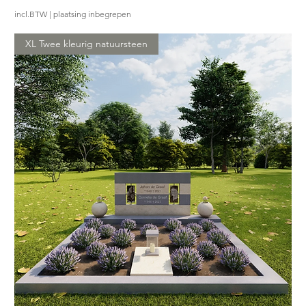
incl.BTW
|
plaatsing inbegrepen
XL Twee kleurig natuursteen