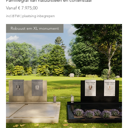
Familiegraf van natuursteen en cortenstaal
Verkoopprijs
Vanaf
€ 7.975,00
incl.BTW
|
plaatsing inbegrepen
Robuust em XL monument