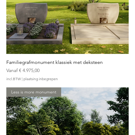
Familiegrafmonument klassiek met deksteen
Verkoopprijs
Vanaf
€ 4.975,00
incl.BTW
|
plaatsing inbegrepen
Less is more monument