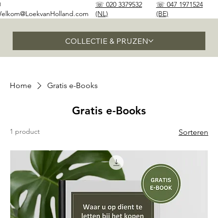
✉
☏ 020 3379532
☏ 047 1971524
elkom@LoekvanHolland.com
(NL)
(BE)
COLLECTIE & PRIJZEN
Home
Gratis e-Books
Gratis e-Books
1 product
Sorteren