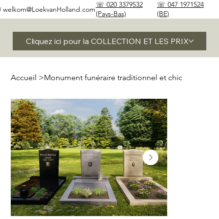
☏ 020 3379532
☏ 047 1971524
✉
welkom@LoekvanHolland.com
(Pays-Bas)
(BE)
Cliquez ici pour la COLLECTION ET LES PRIX
Accueil
>
Monument funéraire traditionnel et chic