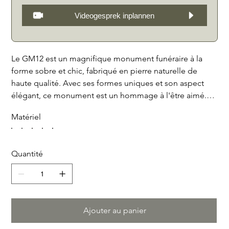
Videogesprek inplannen
Le GM12 est un magnifique monument funéraire à la
forme sobre et chic, fabriqué en pierre naturelle de
haute qualité. Avec ses formes uniques et son aspect
élégant, ce monument est un hommage à l'être aimé.
Le monument a été réalisé avec beaucoup de soin et de
Matériel
savoir-faire par nos tailleurs de pierre expérimentés. Le
GM12 est disponible en différentes couleurs de pierre
naturelle, notamment : granier noir, Bianco Carrara,
Quantité
pierre bleue belge, calcaire français et teck, afin que
vous puissiez l'adapter aux préférences personnelles de
votre proche. Cela s'applique également à la plaque de
recouvrement en option, à la tablette avec vase ou
chandelier sur la face avant ou à la bande de fleurs de
Ajouter au panier
séparation au sol. Avec ce monument funéraire, vous