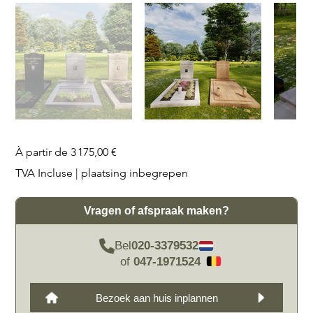
Prix
À partir de
3 175,00 €
TVA Incluse
|
plaatsing inbegrepen
Vragen of afspraak maken?
Bel
020-3379532
of
047-1971524
Bezoek aan huis inplannen