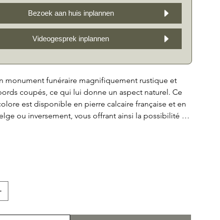
Bezoek aan huis inplannen
Videogesprek inplannen
n monument funéraire magnifiquement rustique et
ords coupés, ce qui lui donne un aspect naturel. Ce
ore est disponible en pierre calcaire française et en
elge ou inversement, vous offrant ainsi la possibilité de
er selon vos souhaits. La plaque de texte incrustée
e pierre naturelle contrastée offre un espace pour une
e photo en option, vous permettant de donner une
nnelle au monument. Vous pouvez également
la façade avec une tablette en option, sur laquelle on
emple poser un vase ou un bougeoir. Avec le GM26,
endre hommage à votre proche de manière
et élégante.