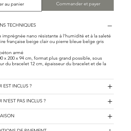
Commander et payer
er au panier
ONS TECHNIQUES
e imprégnée nano résistante à l'humidité et à la saleté
ire française beige clair ou pierre bleue belge gris
 béton armé
0 x 200 x 94 cm, format plus grand possible, sous
ur du bracelet 12 cm, épaisseur du bracelet et de la
I EST INCLUS ?
I N'EST PAS INCLUS ?
RAISON
DITIONS DE PAIEMENT