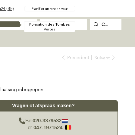
24 (BE)
Planifier un rendez-vous
Procédure
Contact
Fondation des Tombes
Vertes
Précédent
Suivant
laatsing inbegrepen
Vragen of afspraak maken?
Bel
020-3379532
of
047-1971524