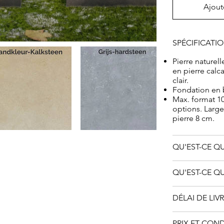
Ajout
SPÉCIFICATI
Pierre naturell
en pierre calca
clair.
Fondation en
Max. format 10
options. Large
pierre 8 cm.
QU'EST-CE QU
QU'EST-CE QU
DÉLAI DE LIV
PRIX ET CON