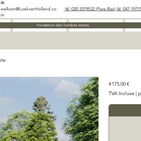
✉
welkom@LoekvanHolland.co
☏ 020 3379532 (Pays-Bas)
☏ 047 19715
m
À propos
Matériaux
Fondation des Tombes Vertes
ste
Prix
4 175,00 €
TVA Incluse
|
p