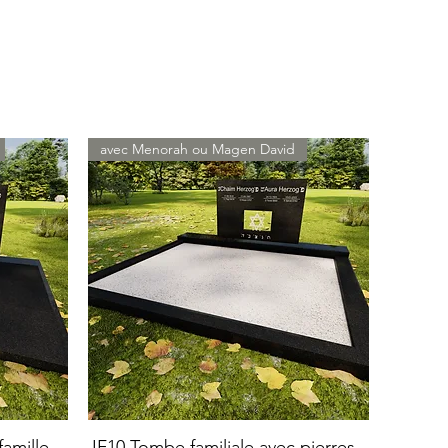
avec Menorah ou Magen David
amille
JF10 Tombe familiale avec pierres