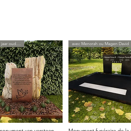
 jaar oud....
avec Menorah ou Magen David
 monument van versteen
Monument funéraire de la f