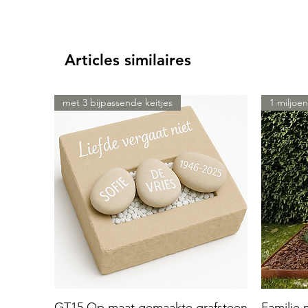
Articles similaires
met 3 bijpassende keitjes
1 miljoen
GT15 Op maat gemaakte grafsteen
Familie