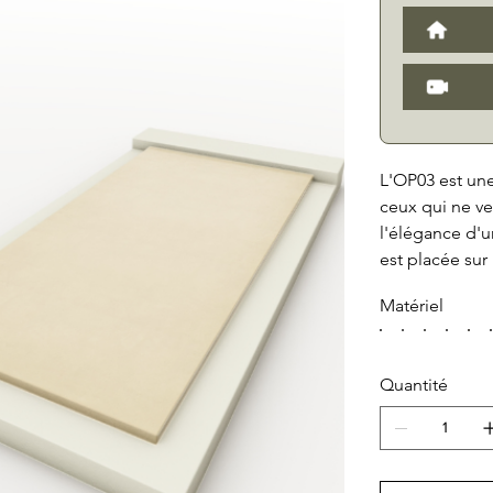
L'OP03 est un
ceux qui ne ve
l'élégance d'
est placée sur
socle à l'arri
Matériel
moderne. L'OP0
Bianco Carrara,
Corten, vous p
Quantité
parfaitement a
simplicité et 
option, vous p
jardinière ou 