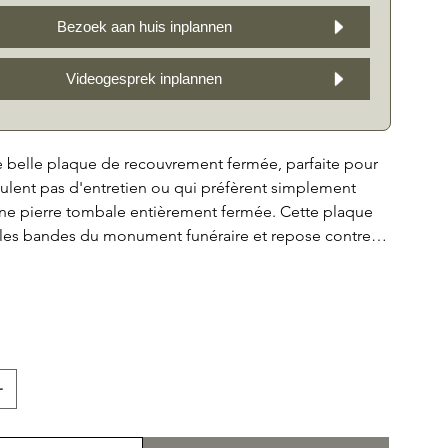
Bezoek aan huis inplannen
Videogesprek inplannen
e belle plaque de recouvrement fermée, parfaite pour
ulent pas d'entretien ou qui préfèrent simplement
une pierre tombale entièrement fermée. Cette plaque
 les bandes du monument funéraire et repose contre le
ère, donnant à la pierre tombale un aspect élégant et
3 est disponible en six belles variantes : granit noir,
 pierre bleue belge, calcaire français, teck et acier
ermettant de choisir un style qui s'intègre
u reste du monument funéraire. Choisissez la
la beauté intemporelle avec la plaque fermée OP03. En
ouvez placer 1 ou 2 vases sur l'assiette ou une
un bougeoir.