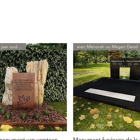
 jaar oud....
avec Menorah ou Magen David
 monument van versteen
Monument funéraire de la f