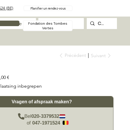
24 (BE)
Planifier un rendez-vous
Procédure
Contact
Fondation des Tombes
Vertes
Précédent
Suivant
,00 €
laatsing inbegrepen
Vragen of afspraak maken?
Bel
020-3379532
of
047-1971524