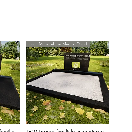
avec Menorah ou Magen David
amille
JF10 Tombe familiale avec pierres