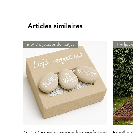
Articles similaires
met 3 bijpassende keitjes
1 miljoen
GT15 Op maat gemaakte grafsteen
Familie