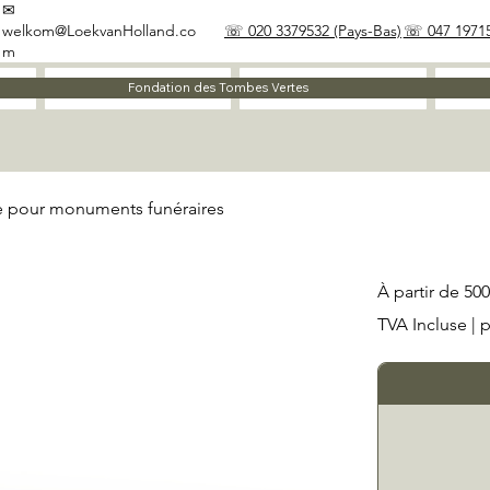
✉
welkom@LoekvanHolland.co
☏ 020 3379532 (Pays-Bas)
☏ 047 19715
m
À propos
Matériaux
Fondation des Tombes Vertes
le pour monuments funéraires
Prix
À partir de
500
TVA Incluse
|
p