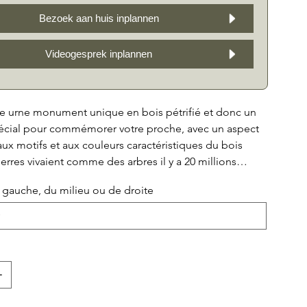
Bezoek aan huis inplannen
Videogesprek inplannen
ne urne monument unique en bois pétrifié et donc un
ial pour commémorer votre proche, avec un aspect
ux motifs et aux couleurs caractéristiques du bois
ierres vivaient comme des arbres il y a 20 millions
taient lentement déformées par les minéraux qui
auche, du milieu ou de droite
eu à peu le bois. Vous pouvez être assuré qu'il n'y a
es identiques, ce qui fait des pierres tombales un
ent unique à votre bien-aimé. Avec des hauteurs de
, (milieu) 28 cm et (droite) 48 cm, ces pierres forment
mposant et honorable de vos proches. Choisissez une
 ou une pierre commémorative, en bois pétrifié et
mage durable à vos proches avec un morceau