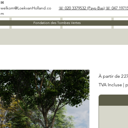
✉
welkom@LoekvanHolland.co
☏ 020 3379532 (Pays-Bas)
☏ 047 19715
m
À propos
Matériaux
Fondation des Tombes Vertes
Prix
À partir de
2 2
TVA Incluse
|
p