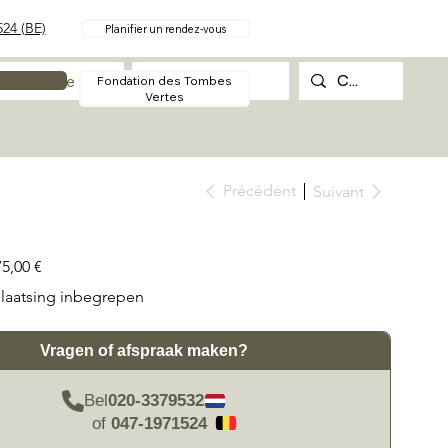
24 (BE)
Planifier un rendez-vous
Procédure
Contact
Fondation des Tombes
Vertes
Précédent
Suivant
75,00 €
laatsing inbegrepen
Vragen of afspraak maken?
Bel
020-3379532
of
047-1971524