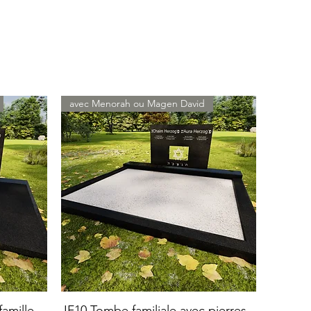
avec Menorah ou Magen David
amille
JF10 Tombe familiale avec pierres