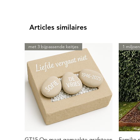
Articles similaires
met 3 bijpassende keitjes
1 miljoen
GT15 Op maat gemaakte grafsteen
Familie