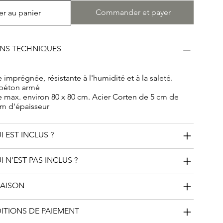
relle. De plus, ces objets en bois pétrifié constituent
Commander et payer
er au panier
ent précieux pour l'avenir en raison des licences
imitées, généralement pas supérieures à 20 ans. Après
, contrairement aux monuments funéraires
ONS TECHNIQUES
ils peuvent être joliment placés dans des jardins privés
appel respectueux.
e imprégnée, résistante à l'humidité et à la saleté.
 béton armé
lle max. environ 80 x 80 cm. Acier Corten de 5 cm de
mm d'épaisseur
I EST INCLUS ?
I N'EST PAS INCLUS ?
RAISON
DITIONS DE PAIEMENT