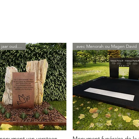
 jaar oud....
avec Menorah ou Magen David
 monument van versteen
Monument funéraire de la f