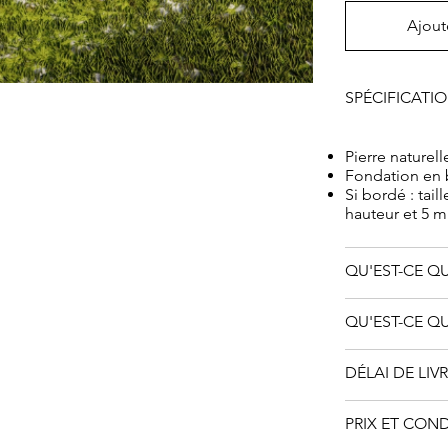
d'histoire natu
Ajout
un investissem
d'inhumation l
cette période
SPÉCIFICATI
traditionnels, 
en guise de r
Pierre naturell
Fondation en
Si bordé : tai
hauteur et 5 
QU'EST-CE QU
QU'EST-CE QU
DÉLAI DE LIV
PRIX ET CON